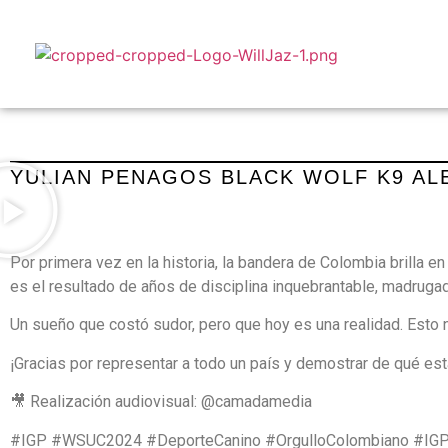
YULIAN PENAGOS BLACK WOLF K9 AL
Por primera vez en la historia, la bandera de Colombia brilla
es el resultado de años de disciplina inquebrantable, madrugad
Un sueño que costó sudor, pero que hoy es una realidad. Esto no
¡Gracias por representar a todo un país y demostrar de qué e
🎥 Realización audiovisual: @camadamedia
#IGP #WSUC2024 #DeporteCanino #OrgulloColombiano #IGP